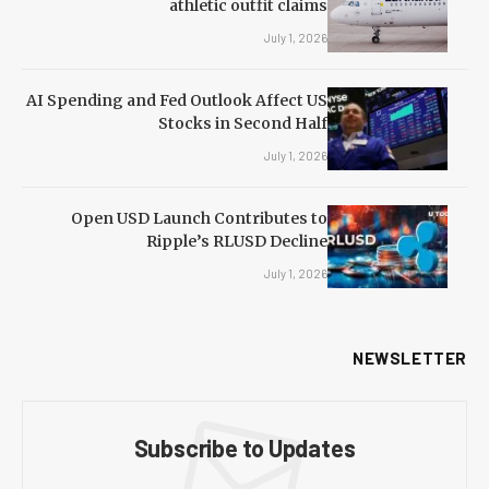
athletic outfit claims
July 1, 2026
AI Spending and Fed Outlook Affect US
Stocks in Second Half
July 1, 2026
Open USD Launch Contributes to
Ripple’s RLUSD Decline
July 1, 2026
NEWSLETTER
Subscribe to Updates