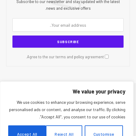
Subscribe to our newsletter and stay updated with the latest
news and exclusive offers.
policy
agreement.
Agree to the our terms and
We value your privacy
© 2026 CR Today. All Rights Reserved.
We use cookies to enhance your browsing experience, serve
personalised ads or content, and analyse our traffic. By clicking
Privacy Policy
Contact Us
Editorial Team
About Us
"Accept All", you consent to our use of cookies.
Editorial Policy
Disclaimer
Terms and Conditions
Ethics Policy
Fact-Checking Policy
Corrections Policy
Accept All
Reject All
Customise
AI Usage Policy