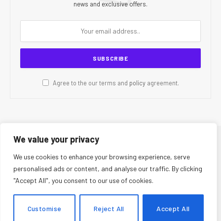
news and exclusive offers.
Agree to the our terms and
policy
agreement.
We value your privacy
© 2026 CR Today. All Rights Reserved.
We use cookies to enhance your browsing experience, serve
personalised ads or content, and analyse our traffic. By clicking
About Us
Editorial Team
Contact Us
Privacy Policy
"Accept All", you consent to our use of cookies.
Terms and Conditions
Disclaimer
Editorial Policy
Corrections Policy
Fact-Checking Policy
Ethics Policy
Customise
Reject All
Accept All
AI Usage Policy