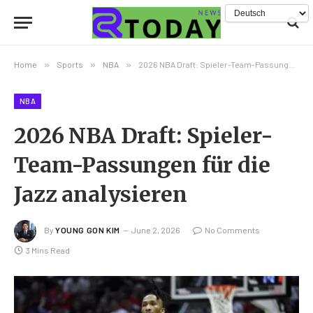
Home
»
Sports
»
NBA
»
2026 NBA Draft: Spieler-Team-Passungen für die Jazz analysieren
NBA
2026 NBA Draft: Spieler-
Team-Passungen für die
Jazz analysieren
By
YOUNG GON KIM
June 2, 2026
No Comments
3 Mins Read