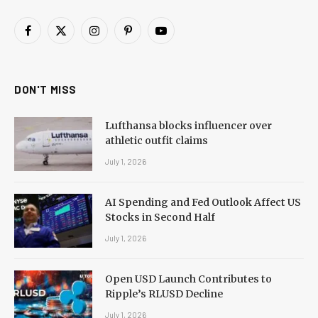
Facebook
X
Instagram
Pinterest
YouTube
(Twitter)
DON'T MISS
Lufthansa blocks influencer over
athletic outfit claims
July 1, 2026
AI Spending and Fed Outlook Affect US
Stocks in Second Half
July 1, 2026
Open USD Launch Contributes to
Ripple’s RLUSD Decline
July 1, 2026