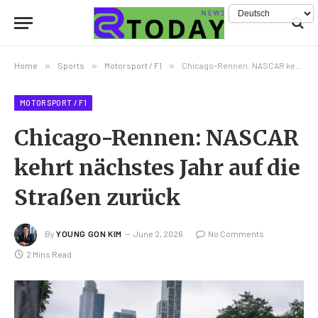
Home
»
Sports
»
Motorsport / F1
»
Chicago-Rennen: NASCAR kehrt nächstes Jahr auf die Straßen zurück
MOTORSPORT / F1
Chicago-Rennen: NASCAR
kehrt nächstes Jahr auf die
Straßen zurück
By
YOUNG GON KIM
June 2, 2026
No Comments
2 Mins Read