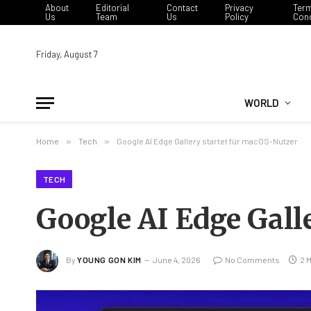
About
Editorial
Contact
Privacy
Ter
Us
Team
Us
Policy
Cond
Friday, August 7
WORLD
Home
»
Tech
»
Google AI Edge Gallery startet für macOS-Nutzer
TECH
Google AI Edge Gall
By
YOUNG GON KIM
June 4, 2026
No Comments
2 