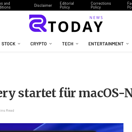
ms and
Editorial
Corrections
Fa
Disclaimer
itions
Policy
Policy
Po
STOCK
CRYPTO
TECH
ENTERTAINMENT
ery startet für macOS-
Mins Read