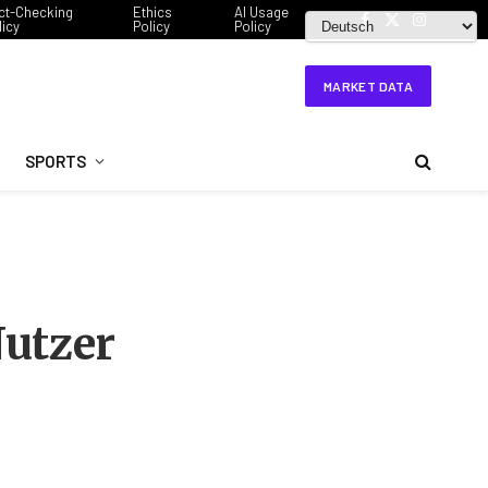
ct-Checking
Ethics
AI Usage
licy
Policy
Policy
Facebook
X
Instagram
(Twitter)
MARKET DATA
SPORTS
Nutzer