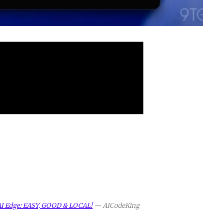
I Edge: EASY, GOOD & LOCAL!
—
AICodeKing