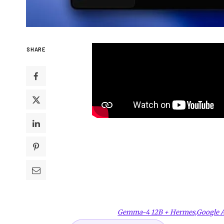
SHARE
Gemma-4 12B + Hermes,Google A