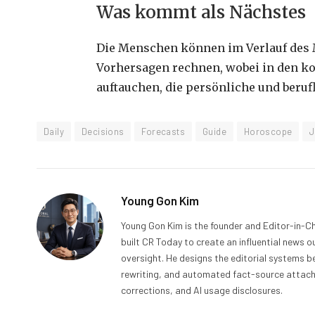
Was kommt als Nächstes
Die Menschen können im Verlauf des M
Vorhersagen rechnen, wobei in den 
auftauchen, die persönliche und beru
Daily
Decisions
Forecasts
Guide
Horoscope
J
Young Gon Kim
Young Gon Kim is the founder and Editor-in-Ch
built CR Today to create an influential news 
oversight. He designs the editorial systems be
rewriting, and automated fact-source attachme
corrections, and AI usage disclosures.