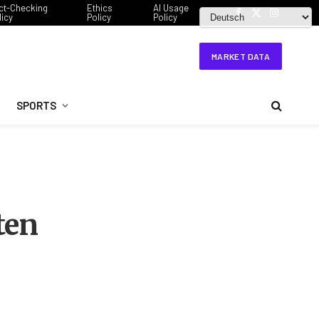
ct-Checking
Ethics
AI Usage
licy
Policy
Policy
Facebook
X
Instagram
(Twitter)
MARKET DATA
SPORTS
ten