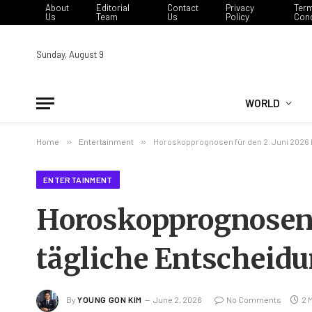
About
Editorial
Contact
Privacy
Ter
Us
Team
Us
Policy
Cond
Sunday, August 9
WORLD
Home
»
Entertainment
»
Horoskopprognosen für den 2. Juni 2026 
ENTERTAINMENT
Horoskopprognosen f
tägliche Entscheid
By
YOUNG GON KIM
June 2, 2026
No Comments
2 