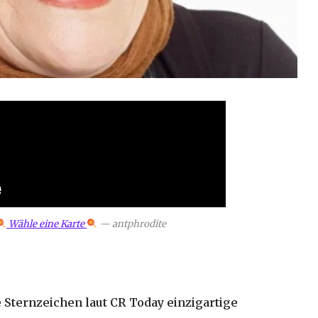
Wähle eine Karte
—
antphrodite
 Sternzeichen laut CR Today einzigartige