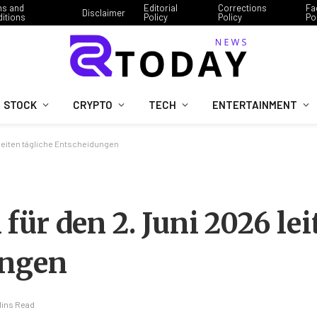
ms and
Editorial
Corrections
Fa
Disclaimer
itions
Policy
Policy
Po
STOCK
CRYPTO
TECH
ENTERTAINMENT
leiten tägliche Entscheidungen
ür den 2. Juni 2026 lei
ungen
Mins Read