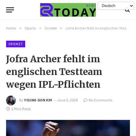
Home
»
Sports
»
Cricket
»
Jofra Archer fehlt im englischen Testteam wegen IPL-Pflichten
CRICKET
Jofra Archer fehlt im
englischen Testteam
wegen IPL-Pflichten
By
YOUNG GON KIM
June 3, 2026
No Comments
2 Mins Read