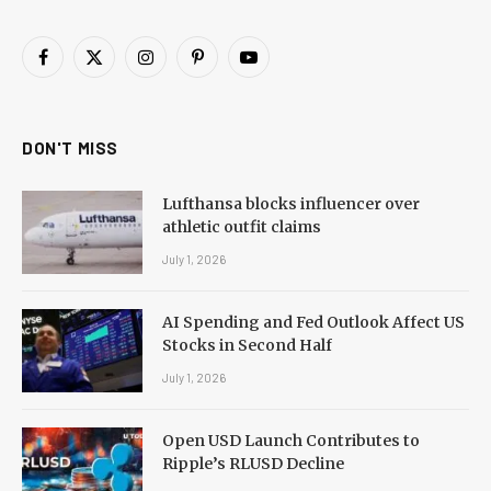
Facebook
X
Instagram
Pinterest
YouTube
(Twitter)
DON'T MISS
Lufthansa blocks influencer over
athletic outfit claims
July 1, 2026
AI Spending and Fed Outlook Affect US
Stocks in Second Half
July 1, 2026
Open USD Launch Contributes to
Ripple’s RLUSD Decline