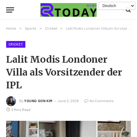
Home
»
Sports
»
Cricket
»
Lalit Modis Londoner Villa als Vorsitzender der IPL
CRICKET
Lalit Modis Londoner
Villa als Vorsitzender der
IPL
By
YOUNG GON KIM
June 2, 2026
No Comments
3 Mins Read