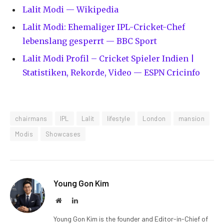
Lalit Modi — Wikipedia
Lalit Modi: Ehemaliger IPL-Cricket-Chef
lebenslang gesperrt — BBC Sport
Lalit Modi Profil – Cricket Spieler Indien |
Statistiken, Rekorde, Video — ESPN Cricinfo
chairmans
IPL
Lalit
lifestyle
London
mansion
Modis
Showcases
Young Gon Kim
Website
LinkedIn
Young Gon Kim is the founder and Editor-in-Chief of