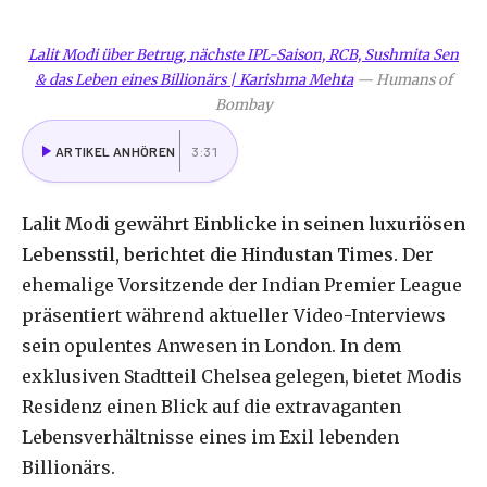
Lalit Modi über Betrug, nächste IPL-Saison, RCB, Sushmita Sen
& das Leben eines Billionärs | Karishma Mehta
—
Humans of
Bombay
ARTIKEL ANHÖREN
3:31
Lalit Modi gewährt Einblicke in seinen luxuriösen
Lebensstil, berichtet die Hindustan Times.
Der
ehemalige Vorsitzende der Indian Premier League
präsentiert während aktueller Video-Interviews
sein opulentes Anwesen in London. In dem
exklusiven Stadtteil Chelsea gelegen, bietet Modis
Residenz einen Blick auf die extravaganten
Lebensverhältnisse eines im Exil lebenden
Billionärs.