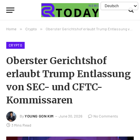
Home
»
Crypto
»
Oberster Gerichtshof erlaubt Trump Entlassung von SEC- und CFTC-Kommissaren
CRYPTO
Oberster Gerichtshof
erlaubt Trump Entlassung
von SEC- und CFTC-
Kommissaren
By
YOUNG GON KIM
June 30, 2026
No Comments
3 Mins Read