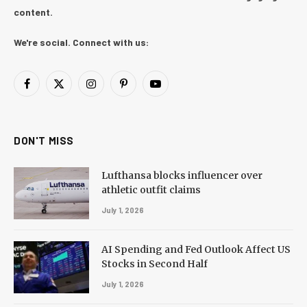
content.
We're social. Connect with us:
Facebook
X
Instagram
Pinterest
YouTube
(Twitter)
DON'T MISS
Lufthansa blocks influencer over
athletic outfit claims
July 1, 2026
AI Spending and Fed Outlook Affect US
Stocks in Second Half
July 1, 2026