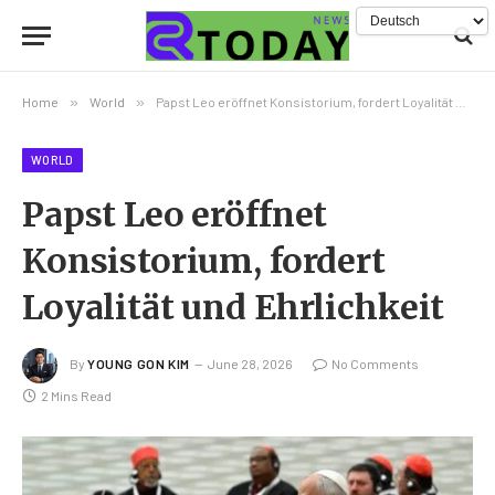
Home
»
World
»
Papst Leo eröffnet Konsistorium, fordert Loyalität und Ehrlichkeit
WORLD
Papst Leo eröffnet
Konsistorium, fordert
Loyalität und Ehrlichkeit
By
YOUNG GON KIM
June 28, 2026
No Comments
2 Mins Read