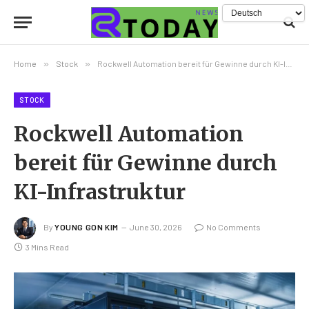
Home
»
Stock
»
Rockwell Automation bereit für Gewinne durch KI-Infrastruktur
STOCK
Rockwell Automation
bereit für Gewinne durch
KI-Infrastruktur
By
YOUNG GON KIM
June 30, 2026
No Comments
3 Mins Read