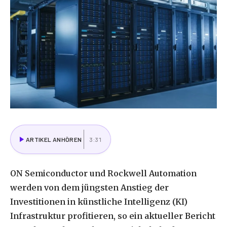
ARTIKEL ANHÖREN
3:31
ON
Semiconductor
und
Rockwell
Automation
werden
von
dem
jüngsten
Anstieg
der
Investitionen
in
künstliche
Intelligenz
(KI)
Infrastruktur
profitieren,
so
ein
aktueller
Bericht