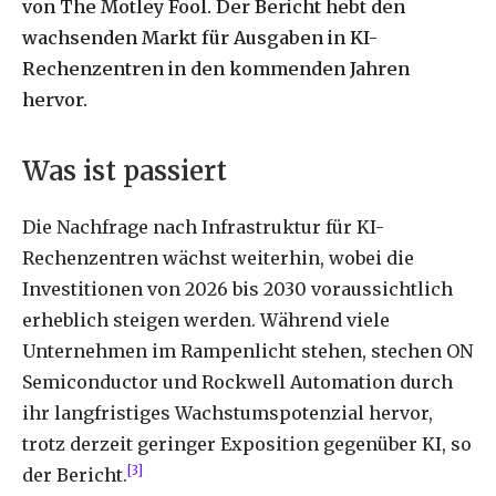
von
The
Motley
Fool.
Der
Bericht
hebt
den
wachsenden
Markt
für
Ausgaben
in
KI-
Rechenzentren
in
den
kommenden
Jahren
hervor.
Was
ist
passiert
Die
Nachfrage
nach
Infrastruktur
für
KI-
Rechenzentren
wächst
weiterhin,
wobei
die
Investitionen
von
2026
bis
2030
voraussichtlich
erheblich
steigen
werden.
Während
viele
Unternehmen
im
Rampenlicht
stehen,
stechen
ON
Semiconductor
und
Rockwell
Automation
durch
ihr
langfristiges
Wachstumspotenzial
hervor,
trotz
derzeit
geringer
Exposition
gegenüber
KI,
so
[3]
der
Bericht.