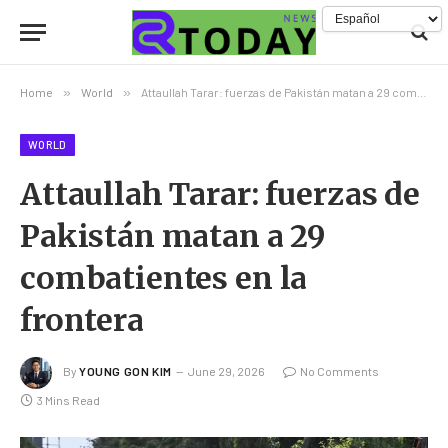
Home
»
World
»
Attaullah Tarar: fuerzas de Pakistán matan a 29 combatientes en la frontera
WORLD
Attaullah Tarar: fuerzas de
Pakistán matan a 29
combatientes en la
frontera
By
YOUNG GON KIM
June 29, 2026
No Comments
3 Mins Read