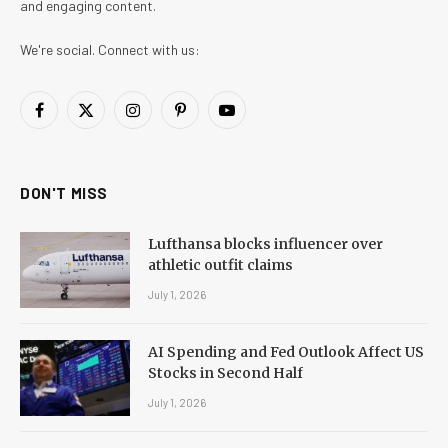
and engaging content.
We're social. Connect with us:
Facebook
X
Instagram
Pinterest
YouTube
(Twitter)
DON'T MISS
Lufthansa blocks influencer over
athletic outfit claims
July 1, 2026
AI Spending and Fed Outlook Affect US
Stocks in Second Half
July 1, 2026