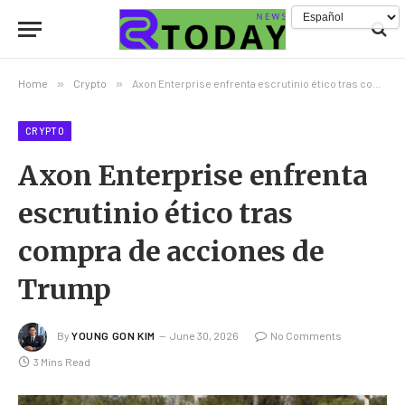
Home
»
Crypto
»
Axon Enterprise enfrenta escrutinio ético tras compra de acciones de Trump
CRYPTO
Axon Enterprise enfrenta
escrutinio ético tras
compra de acciones de
Trump
By
YOUNG GON KIM
June 30, 2026
No Comments
3 Mins Read