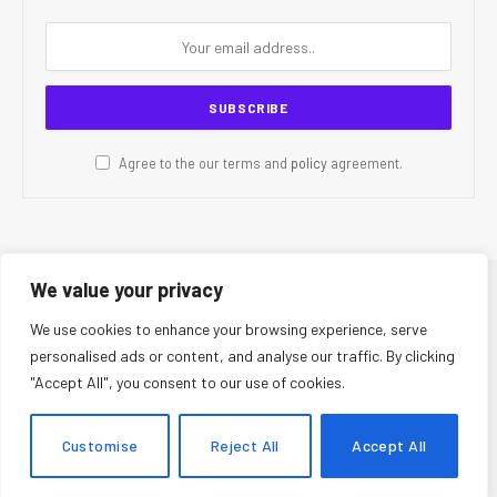
Agree to the our terms and
policy
agreement.
We value your privacy
© 2026 CR Today. All Rights Reserved.
We use cookies to enhance your browsing experience, serve
personalised ads or content, and analyse our traffic. By clicking
About Us
Editorial Team
Contact Us
Privacy Policy
"Accept All", you consent to our use of cookies.
Terms and Conditions
Disclaimer
Editorial Policy
Corrections Policy
Fact-Checking Policy
Ethics Policy
Customise
Reject All
Accept All
AI Usage Policy