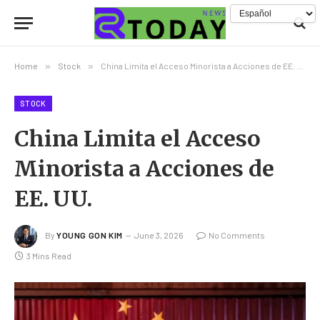
Home
»
Stock
»
China Limita el Acceso Minorista a Acciones de EE. UU.
STOCK
China Limita el Acceso
Minorista a Acciones de
EE. UU.
By
YOUNG GON KIM
June 3, 2026
No Comments
3 Mins Read