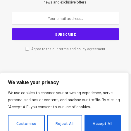
news and exclusive offers.
Agree to the our terms and
policy
agreement.
We value your privacy
© 2026 CR Today. All Rights Reserved.
We use cookies to enhance your browsing experience, serve
personalised ads or content, and analyse our traffic. By clicking
About Us
Editorial Team
Contact Us
Privacy Policy
"Accept All", you consent to our use of cookies.
Terms and Conditions
Disclaimer
Editorial Policy
Corrections Policy
Fact-Checking Policy
Ethics Policy
Customise
Reject All
Accept All
AI Usage Policy