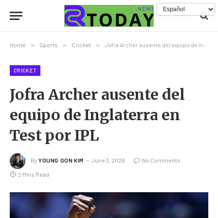
Home
»
Sports
»
Cricket
»
Jofra Archer ausente del equipo de Inglaterra en Test por IPL
CRICKET
Jofra Archer ausente del
equipo de Inglaterra en
Test por IPL
By
YOUNG GON KIM
June 3, 2026
No Comments
2 Mins Read