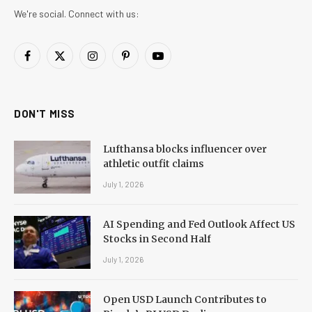
We're social. Connect with us:
Facebook
X
Instagram
Pinterest
YouTube
(Twitter)
DON'T MISS
Lufthansa blocks influencer over
athletic outfit claims
July 1, 2026
AI Spending and Fed Outlook Affect US
Stocks in Second Half
July 1, 2026
Open USD Launch Contributes to