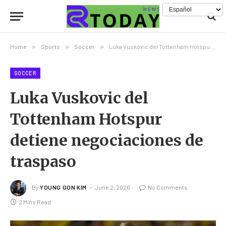
Home
»
Sports
»
Soccer
»
Luka Vuskovic del Tottenham Hotspur detiene negociaciones de traspaso
SOCCER
Luka Vuskovic del
Tottenham Hotspur
detiene negociaciones de
traspaso
By
YOUNG GON KIM
June 2, 2026
No Comments
2 Mins Read