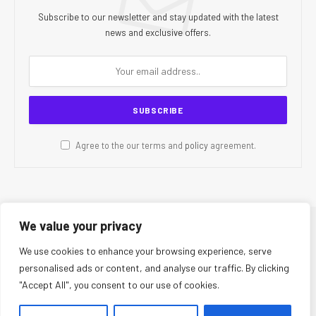
Subscribe to our newsletter and stay updated with the latest
news and exclusive offers.
Agree to the our terms and
policy
agreement.
We value your privacy
© 2026 CR Today. All Rights Reserved.
We use cookies to enhance your browsing experience, serve
personalised ads or content, and analyse our traffic. By clicking
About Us
Editorial Team
Contact Us
Privacy Policy
"Accept All", you consent to our use of cookies.
Terms and Conditions
Disclaimer
Editorial Policy
Corrections Policy
Fact-Checking Policy
Ethics Policy