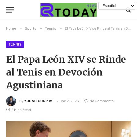
Home
»
Sports
»
Tennis
»
El Papa León XIV se Rinde al Tenis en Devoción Agustiniana
TENNIS
El Papa León XIV se Rinde
al Tenis en Devoción
Agustiniana
By
YOUNG GON KIM
June 2, 2026
No Comments
2 Mins Read