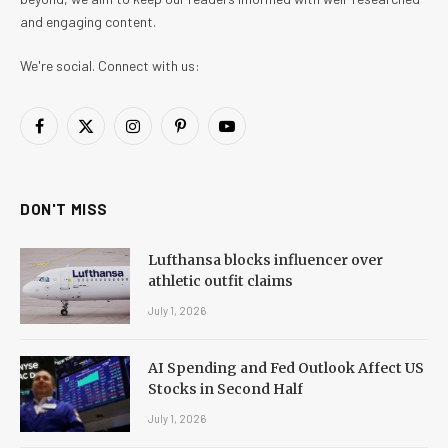
and engaging content.
We're social. Connect with us:
Facebook
X
Instagram
Pinterest
YouTube
(Twitter)
DON'T MISS
Lufthansa blocks influencer over
athletic outfit claims
July 1, 2026
AI Spending and Fed Outlook Affect US
Stocks in Second Half
July 1, 2026