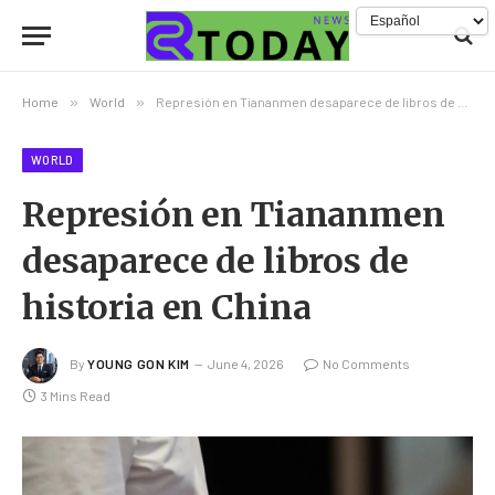
Home
»
World
»
Represión en Tiananmen desaparece de libros de historia en China
WORLD
Represión en Tiananmen
desaparece de libros de
historia en China
By
YOUNG GON KIM
June 4, 2026
No Comments
3 Mins Read