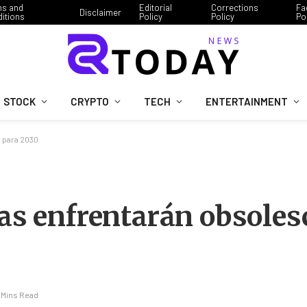
ms and
Editorial
Corrections
Fa
Disclaimer
itions
Policy
Policy
Po
STOCK
CRYPTO
TECH
ENTERTAINMENT
 para 2030
ias enfrentarán obsoles
 Mins Read