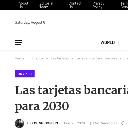
About
Editorial
Contact
Privacy
Ter
Us
Team
Us
Policy
Cond
Saturday, August 8
WORLD
Home
»
Crypto
»
Las tarjetas bancarias enfrentarán obsolescencia
CRYPTO
Las tarjetas bancar
para 2030
By
YOUNG GON KIM
June 25, 2026
No Comments
2