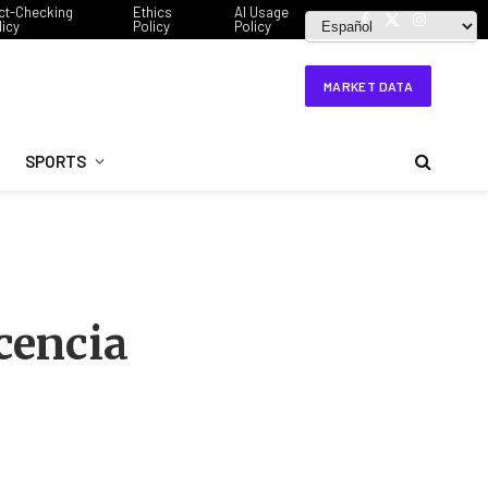
ct-Checking
Ethics
AI Usage
licy
Policy
Policy
Facebook
X
Instagram
(Twitter)
MARKET DATA
SPORTS
cencia