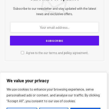
Subscribe to our newsletter and stay updated with the latest
news and exclusive offers.
Agree to the our terms and
policy
agreement.
We value your privacy
© 2026 CR Today. All Rights Reserved.
We use cookies to enhance your browsing experience, serve
personalised ads or content, and analyse our traffic. By clicking
About Us
Editorial Team
Contact Us
Privacy Policy
"Accept All", you consent to our use of cookies.
Terms and Conditions
Disclaimer
Editorial Policy
Corrections Policy
Fact-Checking Policy
Ethics Policy