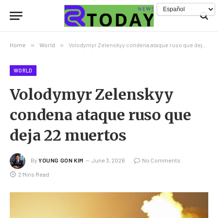
Home
»
World
»
Volodymyr Zelenskyy condena ataque ruso que deja 22 muertos
WORLD
Volodymyr Zelenskyy
condena ataque ruso que
deja 22 muertos
By
YOUNG GON KIM
June 3, 2026
No Comments
2 Mins Read