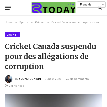
Home
»
Sports
»
Cricket
»
Cricket Canada suspendu pour des allégations de corruption
CRICKET
Cricket Canada suspendu
pour des allégations de
corruption
By
YOUNG GON KIM
June 2, 2026
No Comments
2 Mins Read