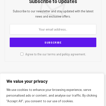
Subscribe to Updates
Subscribe to our newsletter and stay updated with the latest
news and exclusive offers.
Agree to the our terms and
policy
agreement.
We value your privacy
© 2026 CR Today. All Rights Reserved.
We use cookies to enhance your browsing experience, serve
personalised ads or content, and analyse our traffic. By clicking
About Us
Editorial Team
Contact Us
Privacy Policy
"Accept All", you consent to our use of cookies.
Terms and Conditions
Disclaimer
Editorial Policy