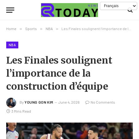
Home
»
Sports
»
NBA
»
Les Finales soulignent l’importance de la construction d’équipe
NBA
Les Finales soulignent
l’importance de la
construction d’équipe
By
YOUNG GON KIM
June 4, 2026
No Comments
3 Mins Read