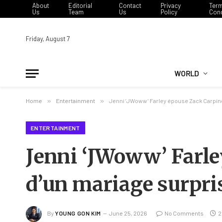
About
Editorial
Contact
Privacy
Ter
Us
Team
Us
Policy
Cond
Friday, August 7
WORLD
Home
»
Entertainment
»
Jenni ‘JWoww’ Farley épouse Zack Carpine
ENTERTAINMENT
Jenni ‘JWoww’ Farle
d’un mariage surpri
By
YOUNG GON KIM
June 25, 2026
No Comments
2