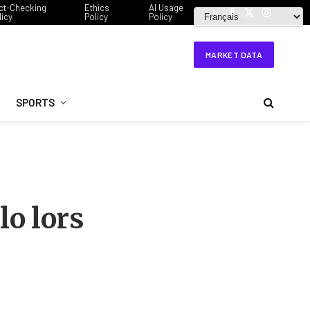
ct-Checking
Ethics
AI Usage
licy
Policy
Policy
Facebook
X
Instagram
(Twitter)
MARKET DATA
SPORTS
lo lors