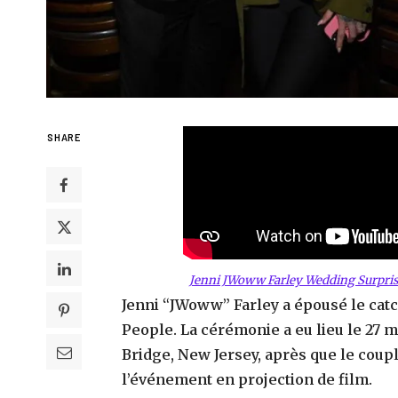
SHARE
Jenni JWoww Farley Wedding Surpri
Jenni “JWoww” Farley a épousé le cat
People.
La cérémonie a eu lieu le 27 
Bridge, New Jersey, après que le coupl
l’événement en projection de film.