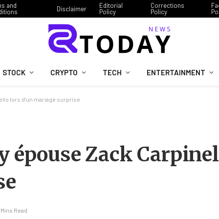
ms and
Editorial
Corrections
Fa
Disclaimer
itions
Policy
Policy
Po
STOCK
CRYPTO
TECH
ENTERTAINMENT
llo lors d’un mariage surprise
y épouse Zack Carpinel
se
 Mins Read