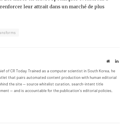
renforcer leur attrait dans un marché de plus
ansforms
Website
Linke
ief of CR Today. Trained as a computer scientist in South Korea, he
outlet that pairs automated content production with human editorial
hind the site — source whitelist curation, search-intent title
nt — and is accountable for the publication's editorial policies,