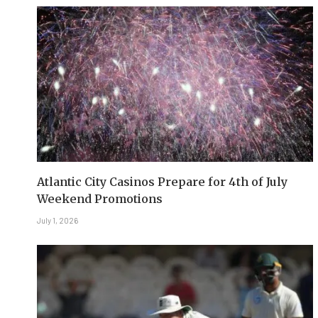
Atlantic City Casinos Prepare for 4th of July
Weekend Promotions
July 1, 2026