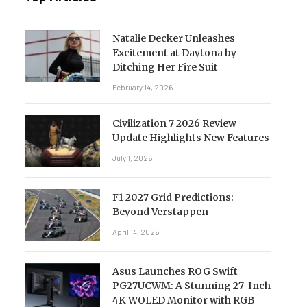
Natalie Decker Unleashes
Excitement at Daytona by
Ditching Her Fire Suit
February 14, 2026
Civilization 7 2026 Review
Update Highlights New Features
July 1, 2026
F1 2027 Grid Predictions:
Beyond Verstappen
April 14, 2026
Asus Launches ROG Swift
PG27UCWM: A Stunning 27-Inch
4K WOLED Monitor with RGB