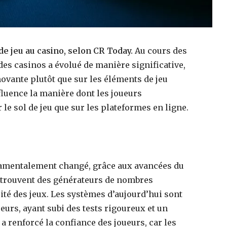
de jeu au casino, selon CR Today.
Au cours des
des casinos a évolué de manière significative,
novante plutôt que sur les éléments de jeu
fluence la manière dont les joueurs
 le sol de jeu que sur les plateformes en ligne.
ndamentalement changé, grâce aux avancées du
e trouvent des générateurs de nombres
uité des jeux. Les systèmes d’aujourd’hui sont
urs, ayant subi des tests rigoureux et un
renforcé la confiance des joueurs, car les