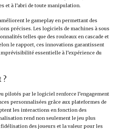
s et à l’abri de toute manipulation.
 améliorent le gameplay en permettant des
ons précises. Les logiciels de machines à sous
onnalités telles que des rouleaux en cascade et
lon le rapport, ces innovations garantissent
mprévisibilité essentielle à l’expérience du
 ?
u pilotés par le logiciel renforce l’engagement
iences personnalisées grâce aux plateformes de
ptent les interactions en fonction des
nalisation rend non seulement le jeu plus
idélisation des joueurs et la valeur pour les