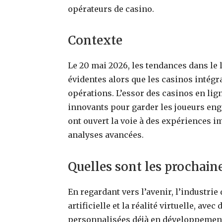
opérateurs de casino.
Contexte
Le 20 mai 2026, les tendances dans le 
évidentes alors que les casinos intég
opérations. L’essor des casinos en lig
innovants pour garder les joueurs eng
ont ouvert la voie à des expériences i
analyses avancées.
Quelles sont les prochaine
En regardant vers l’avenir, l’industrie
artificielle et la réalité virtuelle, av
personnalisées déjà en développement