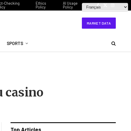
ct-Checking
Ethics
AI Usage
licy
Policy
Policy
Facebook
X
Instagram
(Twitter)
MARKET DATA
SPORTS
u casino
Top Articles