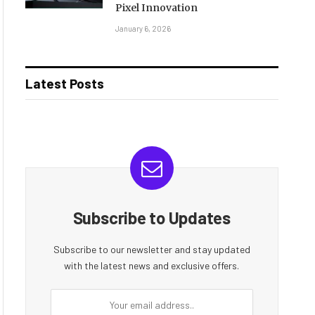
Pixel Innovation
January 6, 2026
Latest Posts
Subscribe to Updates
Subscribe to our newsletter and stay updated
with the latest news and exclusive offers.