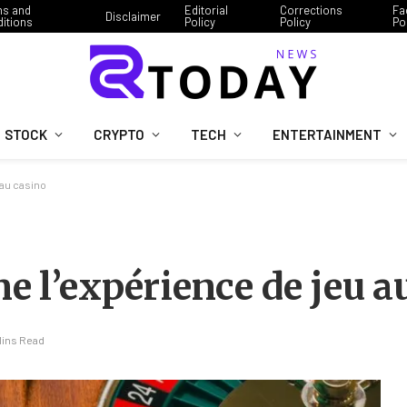
ms and
Editorial
Corrections
Fa
Disclaimer
itions
Policy
Policy
Po
STOCK
CRYPTO
TECH
ENTERTAINMENT
 au casino
me l’expérience de jeu a
Mins Read