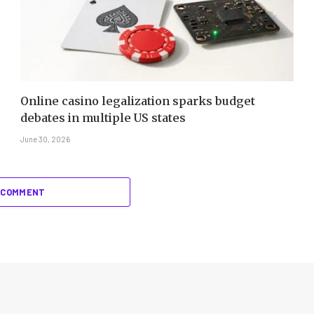
Online casino legalization sparks budget
debates in multiple US states
June 30, 2026
 COMMENT