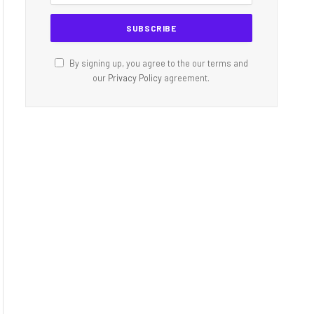
By signing up, you agree to the our terms and
our
Privacy Policy
agreement.