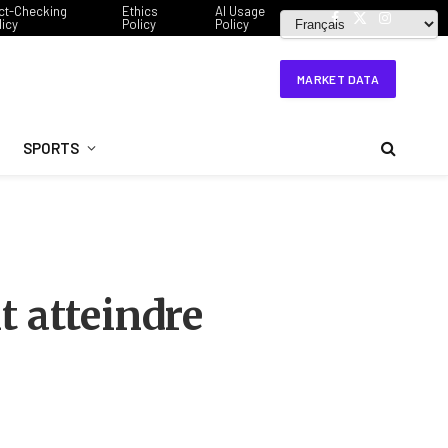
ct-Checking
Ethics
AI Usage
licy
Policy
Policy
Facebook
X
Instagram
(Twitter)
MARKET DATA
SPORTS
t atteindre