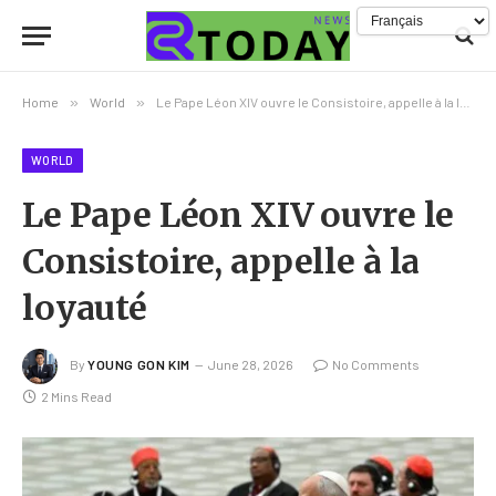
Home
»
World
»
Le Pape Léon XIV ouvre le Consistoire, appelle à la loyauté
WORLD
Le Pape Léon XIV ouvre le
Consistoire, appelle à la
loyauté
By
YOUNG GON KIM
June 28, 2026
No Comments
2 Mins Read