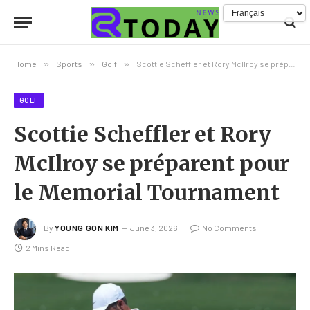
Home
»
Sports
»
Golf
»
Scottie Scheffler et Rory McIlroy se préparent pour le Memorial Tournament
GOLF
Scottie Scheffler et Rory
McIlroy se préparent pour
le Memorial Tournament
By
YOUNG GON KIM
June 3, 2026
No Comments
2 Mins Read