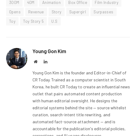
300M
40M
Animation
Box Office
Film Industry
Opens
Revenue
Story
Supergirl
Surpasses
Toy
Toy Story 5
U.S
Young Gon Kim
Website
LinkedIn
Young Gon Kim is the founder and Editor-in-Chief of
CR Today. Trained as a computer scientist in South
Korea, he built CR Today to create an influential news
outlet that pairs automated content production
with human editorial oversight. He designs the
editorial systems behind the site — source whitelist
curation, search-intent title rewriting, and
automated fact-source attachment — and is
accountable for the publication's editorial policies,
corrections, and AI usage disclosures.