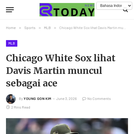
Home
»
Sports
»
MLB
»
Chicago White Sox lihat Davis Martin muncul sebagai ace
MLB
Chicago White Sox lihat
Davis Martin muncul
sebagai ace
By
YOUNG GON KIM
June 3, 2026
No Comments
2 Mins Read