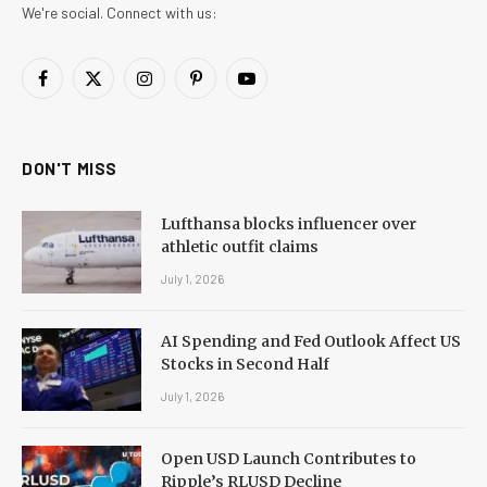
We're social. Connect with us:
Facebook
X
Instagram
Pinterest
YouTube
(Twitter)
DON'T MISS
Lufthansa blocks influencer over
athletic outfit claims
July 1, 2026
AI Spending and Fed Outlook Affect US
Stocks in Second Half
July 1, 2026
Open USD Launch Contributes to
Ripple’s RLUSD Decline