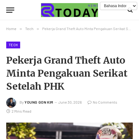
Home
»
Tech
»
Pekerja Grand Theft Auto Minta Pengakuan Serikat Setelah PHK
TECH
Pekerja Grand Theft Auto
Minta Pengakuan Serikat
Setelah PHK
By
YOUNG GON KIM
June 30, 2026
No Comments
2 Mins Read