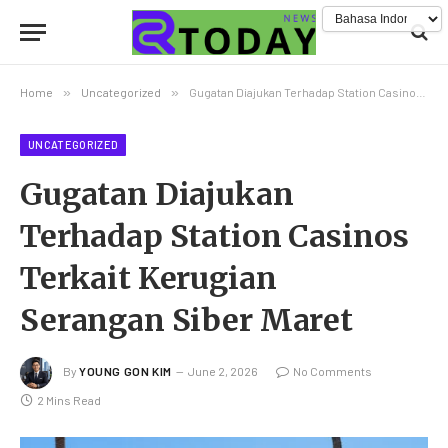
Home
»
Uncategorized
»
Gugatan Diajukan Terhadap Station Casinos Terkait Kerugian Serangan Siber Maret
UNCATEGORIZED
Gugatan Diajukan
Terhadap Station Casinos
Terkait Kerugian
Serangan Siber Maret
By
YOUNG GON KIM
June 2, 2026
No Comments
2 Mins Read