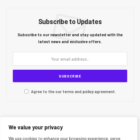
Subscribe to Updates
Subscribe to our newsletter and stay updated with the
latest news and exclusive offers.
Agree to the our terms and
policy
agreement.
We value your privacy
© 2026 CR Today. All Rights Reserved.
We use cookies to enhance your browsing experience, serve