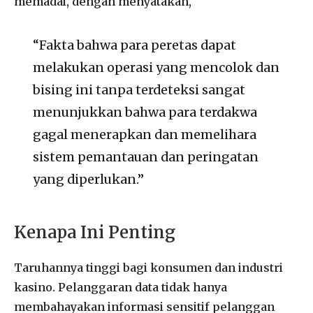
memadai, dengan menyatakan,
“Fakta bahwa para peretas dapat
melakukan operasi yang mencolok dan
bising ini tanpa terdeteksi sangat
menunjukkan bahwa para terdakwa
gagal menerapkan dan memelihara
sistem pemantauan dan peringatan
yang diperlukan.”
Kenapa Ini Penting
Taruhannya tinggi bagi konsumen dan industri
kasino. Pelanggaran data tidak hanya
membahayakan informasi sensitif pelanggan