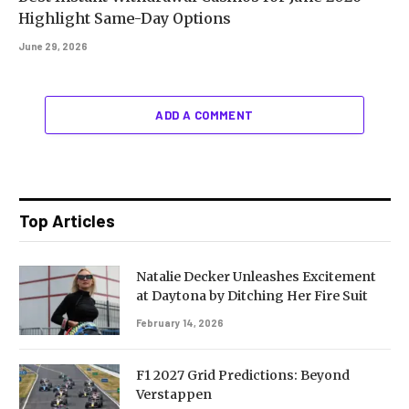
Highlight Same-Day Options
June 29, 2026
ADD A COMMENT
Top Articles
Natalie Decker Unleashes Excitement
at Daytona by Ditching Her Fire Suit
February 14, 2026
F1 2027 Grid Predictions: Beyond
Verstappen