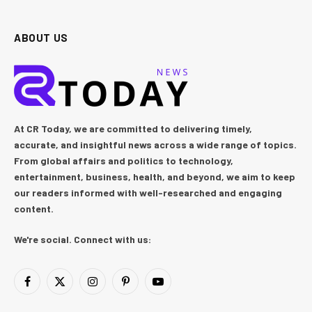
ABOUT US
At CR Today, we are committed to delivering timely,
accurate, and insightful news across a wide range of topics.
From global affairs and politics to technology,
entertainment, business, health, and beyond, we aim to keep
our readers informed with well-researched and engaging
content.
We're social. Connect with us:
Facebook
X
Instagram
Pinterest
YouTube
(Twitter)