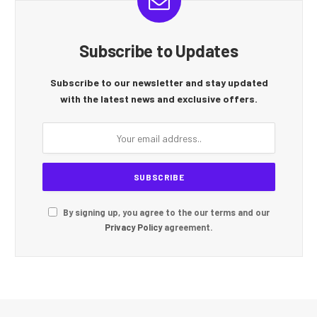
Subscribe to Updates
Subscribe to our newsletter and stay updated
with the latest news and exclusive offers.
By signing up, you agree to the our terms and our
Privacy Policy
agreement.