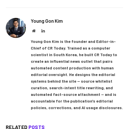
Young Gon Kim
Website
LinkedIn
Young Gon Kim is the founder and Editor-in-
Chief of CR Today. Trained as a computer
scientist in South Korea, he built CR Today to
create an influential news outlet that pairs
automated content production with human
editorial oversight. He designs the editorial
systems behind the site — source whitelist
curation, search-intent title rewriting, and
automated fact-source attachment — and is
accountable for the publication's editorial
policies, corrections, and AI usage disclosures.
RELATED
POSTS