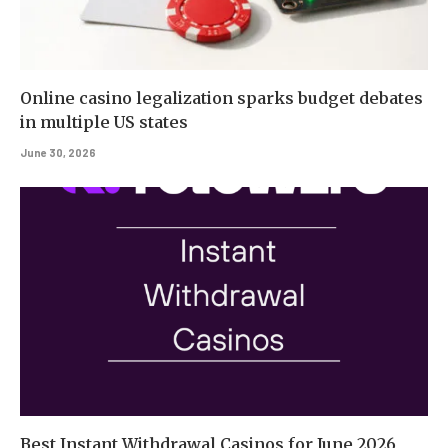
Online casino legalization sparks budget debates
in multiple US states
June 30, 2026
Best Instant Withdrawal Casinos for June 2026