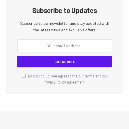
Subscribe to Updates
Subscribe to our newsletter and stay updated with
the latest news and exclusive offers.
By signing up, you agree to the our terms and our
Privacy Policy
agreement.