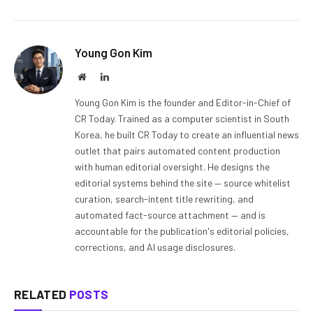
Young Gon Kim
Website
LinkedIn
Young Gon Kim is the founder and Editor-in-Chief of
CR Today. Trained as a computer scientist in South
Korea, he built CR Today to create an influential news
outlet that pairs automated content production
with human editorial oversight. He designs the
editorial systems behind the site — source whitelist
curation, search-intent title rewriting, and
automated fact-source attachment — and is
accountable for the publication's editorial policies,
corrections, and AI usage disclosures.
RELATED
POSTS