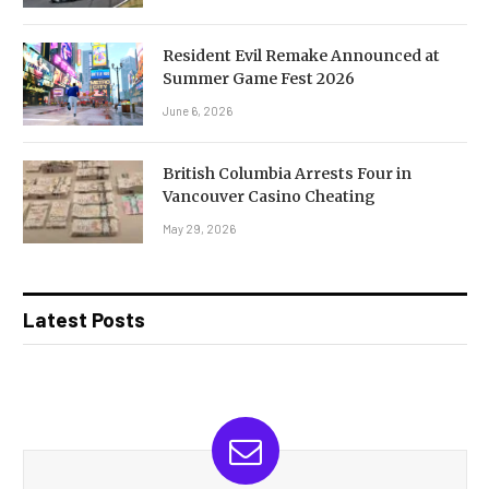
Resident Evil Remake Announced at
Summer Game Fest 2026
June 6, 2026
British Columbia Arrests Four in
Vancouver Casino Cheating
May 29, 2026
Latest Posts