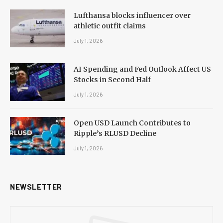
Lufthansa blocks influencer over
athletic outfit claims
July 1, 2026
AI Spending and Fed Outlook Affect US
Stocks in Second Half
July 1, 2026
Open USD Launch Contributes to
Ripple’s RLUSD Decline
July 1, 2026
NEWSLETTER