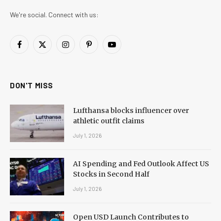
We're social. Connect with us:
Facebook
X
Instagram
Pinterest
YouTube
(Twitter)
DON'T MISS
Lufthansa blocks influencer over
athletic outfit claims
July 1, 2026
AI Spending and Fed Outlook Affect US
Stocks in Second Half
July 1, 2026
Open USD Launch Contributes to