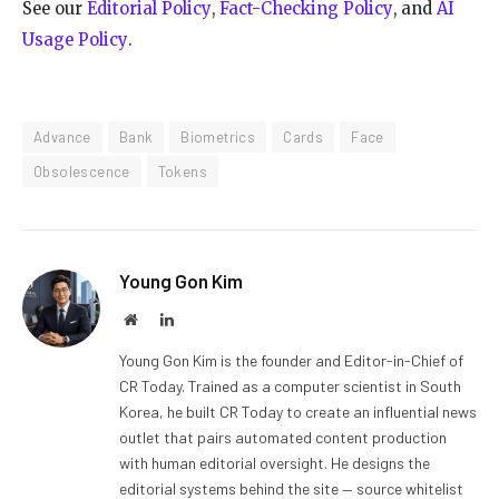
See our
Editorial Policy
,
Fact-Checking Policy
, and
AI
Usage Policy
.
Advance
Bank
Biometrics
Cards
Face
Obsolescence
Tokens
Young Gon Kim
Website
LinkedIn
Young Gon Kim is the founder and Editor-in-Chief of
CR Today. Trained as a computer scientist in South
Korea, he built CR Today to create an influential news
outlet that pairs automated content production
with human editorial oversight. He designs the
editorial systems behind the site — source whitelist