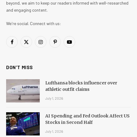
beyond, we aim to keep our readers informed with well-researched
and engaging content.
We're social. Connect with us:
Facebook
X
Instagram
Pinterest
YouTube
(Twitter)
DON'T MISS
Lufthansa blocks influencer over
athletic outfit claims
July 1, 2026
AI Spending and Fed Outlook Affect US
Stocks in Second Half
July 1, 2026