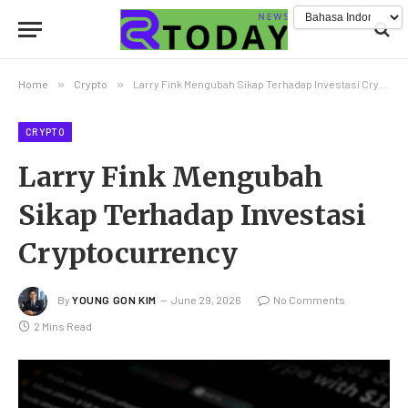
Home
»
Crypto
»
Larry Fink Mengubah Sikap Terhadap Investasi Cryptocurrency
CRYPTO
Larry Fink Mengubah
Sikap Terhadap Investasi
Cryptocurrency
By
YOUNG GON KIM
June 29, 2026
No Comments
2 Mins Read