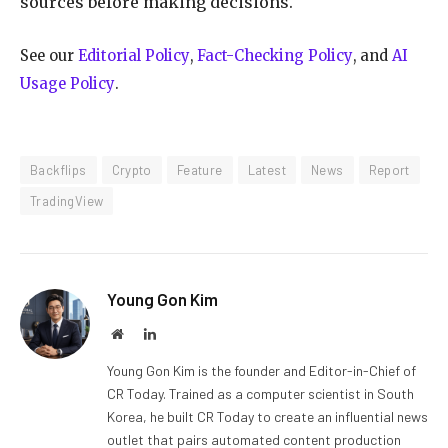
sources before making decisions.
See our
Editorial Policy
,
Fact-Checking Policy
, and
AI
Usage Policy
.
Backflips
Crypto
Feature
Latest
News
Report
TradingView
Young Gon Kim
Website
LinkedIn
Young Gon Kim is the founder and Editor-in-Chief of
CR Today. Trained as a computer scientist in South
Korea, he built CR Today to create an influential news
outlet that pairs automated content production