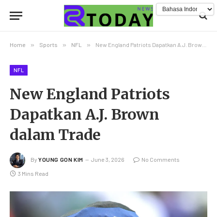
Home
»
Sports
»
NFL
»
New England Patriots Dapatkan A.J. Brown dalam Trade
NFL
New England Patriots
Dapatkan A.J. Brown
dalam Trade
By
YOUNG GON KIM
June 3, 2026
No Comments
3 Mins Read