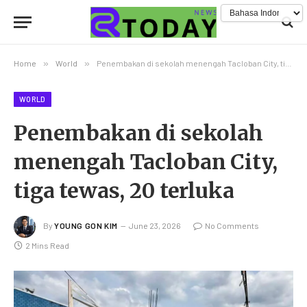
Home
»
World
»
Penembakan di sekolah menengah Tacloban City, tiga tewas, 20 terluka
WORLD
Penembakan di sekolah
menengah Tacloban City,
tiga tewas, 20 terluka
By
YOUNG GON KIM
June 23, 2026
No Comments
2 Mins Read