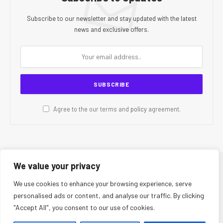
Subscribe to our newsletter and stay updated with the latest
news and exclusive offers.
Agree to the our terms and
policy
agreement.
We value your privacy
© 2026 CR Today. All Rights Reserved.
We use cookies to enhance your browsing experience, serve
personalised ads or content, and analyse our traffic. By clicking
About Us
Editorial Team
Contact Us
Privacy Policy
"Accept All", you consent to our use of cookies.
Terms and Conditions
Disclaimer
Editorial Policy
Corrections Policy
Fact-Checking Policy
Ethics Policy