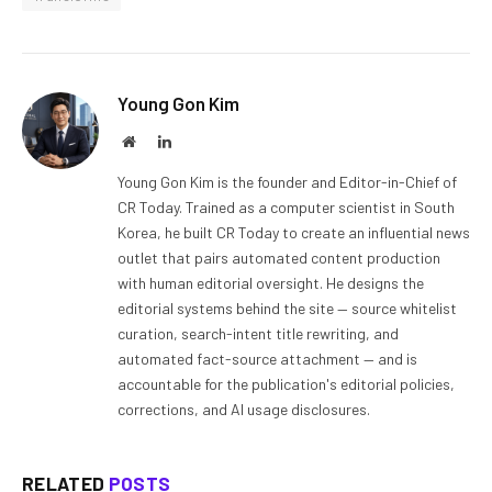
Young Gon Kim
Website
LinkedIn
Young Gon Kim is the founder and Editor-in-Chief of
CR Today. Trained as a computer scientist in South
Korea, he built CR Today to create an influential news
outlet that pairs automated content production
with human editorial oversight. He designs the
editorial systems behind the site — source whitelist
curation, search-intent title rewriting, and
automated fact-source attachment — and is
accountable for the publication's editorial policies,
corrections, and AI usage disclosures.
RELATED
POSTS