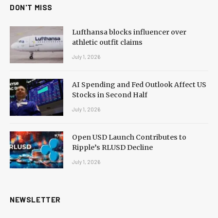
DON'T MISS
Lufthansa blocks influencer over
athletic outfit claims
July 1, 2026
AI Spending and Fed Outlook Affect US
Stocks in Second Half
July 1, 2026
Open USD Launch Contributes to
Ripple’s RLUSD Decline
July 1, 2026
NEWSLETTER