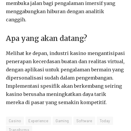
membuka jalan bagi pengalaman imersif yang
menggabungkan hiburan dengan analitik
canggih.
Apa yang akan datang?
Melihat ke depan, industri kasino mengantisipasi
penerapan kecerdasan buatan dan realitas virtual,
dengan aplikasi untuk pengalaman bermain yang
dipersonalisasi sudah dalam pengembangan.
Implementasi spesifik akan berkembang seiring
kasino berusaha meningkatkan daya tarik
mereka di pasar yang semakin kompetitif.
Casino
Experience
Gaming
Software
Today
Transforms