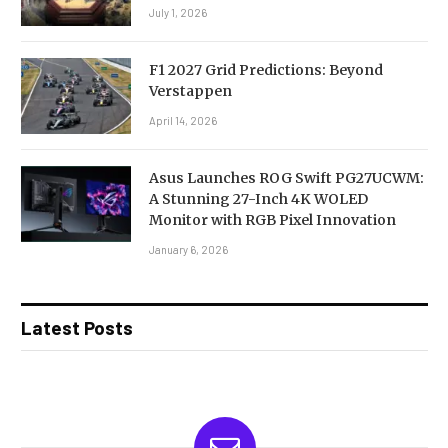
July 1, 2026
F1 2027 Grid Predictions: Beyond
Verstappen
April 14, 2026
Asus Launches ROG Swift PG27UCWM:
A Stunning 27-Inch 4K WOLED
Monitor with RGB Pixel Innovation
January 6, 2026
Latest Posts