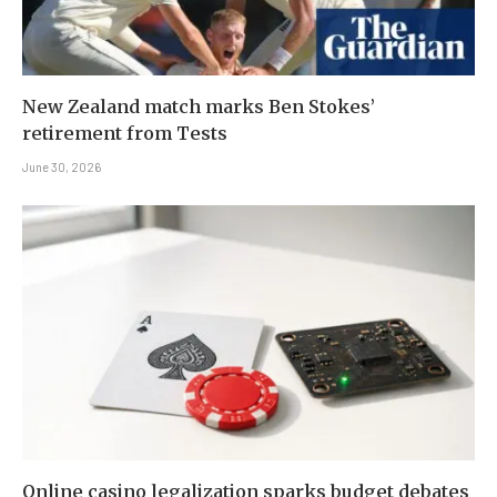
New Zealand match marks Ben Stokes’
retirement from Tests
June 30, 2026
Online casino legalization sparks budget debates