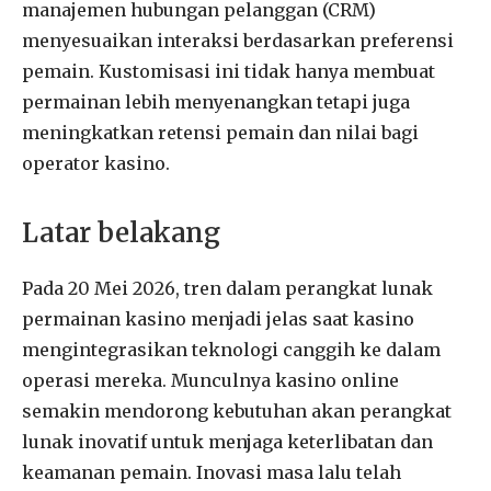
manajemen hubungan pelanggan (CRM)
menyesuaikan interaksi berdasarkan preferensi
pemain. Kustomisasi ini tidak hanya membuat
permainan lebih menyenangkan tetapi juga
meningkatkan retensi pemain dan nilai bagi
operator kasino.
Latar belakang
Pada 20 Mei 2026, tren dalam perangkat lunak
permainan kasino menjadi jelas saat kasino
mengintegrasikan teknologi canggih ke dalam
operasi mereka. Munculnya kasino online
semakin mendorong kebutuhan akan perangkat
lunak inovatif untuk menjaga keterlibatan dan
keamanan pemain. Inovasi masa lalu telah