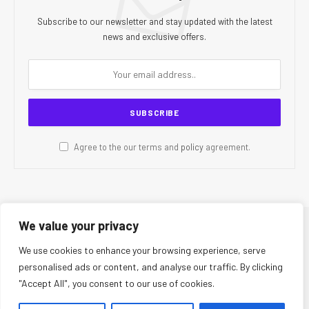
Subscribe to our newsletter and stay updated with the latest
news and exclusive offers.
Agree to the our terms and
policy
agreement.
We value your privacy
© 2026 CR Today. All Rights Reserved.
We use cookies to enhance your browsing experience, serve
personalised ads or content, and analyse our traffic. By clicking
About Us
Editorial Team
Contact Us
Privacy Policy
"Accept All", you consent to our use of cookies.
Terms and Conditions
Disclaimer
Editorial Policy
Corrections Policy
Fact-Checking Policy
Ethics Policy