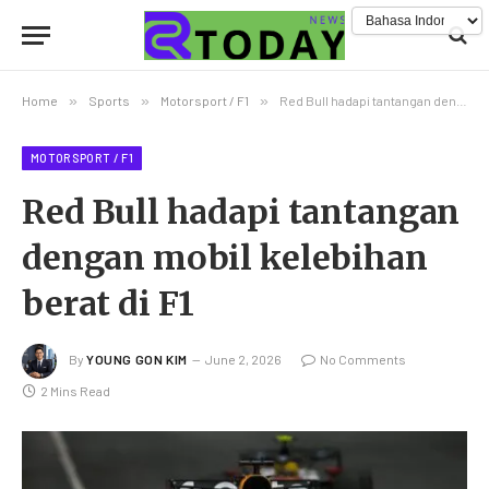
Home
»
Sports
»
Motorsport / F1
»
Red Bull hadapi tantangan dengan mobil kelebihan berat di F1
MOTORSPORT / F1
Red Bull hadapi tantangan
dengan mobil kelebihan
berat di F1
By
YOUNG GON KIM
June 2, 2026
No Comments
2 Mins Read