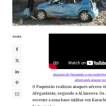
SHARE
Ataques do Paquistão a esconderijos
afegã após ataque re
O Paquistão realizou ataques aéreos v
Afeganistão, segundo a Al Jazeera. O
recente a uma base militar em Karachi