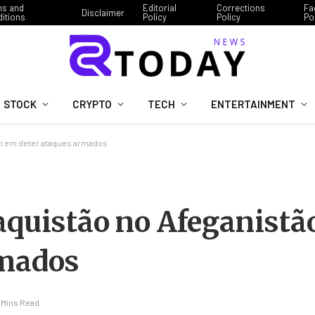
ms and
Editorial
Corrections
Fa
Disclaimer
itions
Policy
Policy
Po
STOCK
CRYPTO
TECH
ENTERTAINMENT
am em deter ataques armados
aquistão no Afeganistã
rmados
 Mins Read