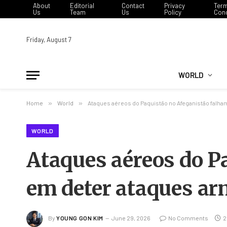
About
Editorial
Contact
Privacy
Ter
Us
Team
Us
Policy
Cond
Friday, August 7
WORLD
Home
»
World
»
Ataques aéreos do Paquistão no Afeganistão falh
WORLD
Ataques aéreos do P
em deter ataques a
By
YOUNG GON KIM
June 29, 2026
No Comments
2