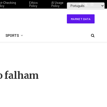
ct-Checking
Ethics
AI Usage
licy
Policy
Policy
Facebook
X
Instagram
(Twitter)
MARKET DATA
SPORTS
o falham