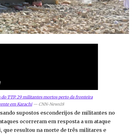
 do TTP, 29 militantes mortos perto da fronteira
cente em Karachi
—
CNN-News18
isando supostos esconderijos de militantes no
s ataques ocorreram em resposta a um ataque
, que resultou na morte de três militares e