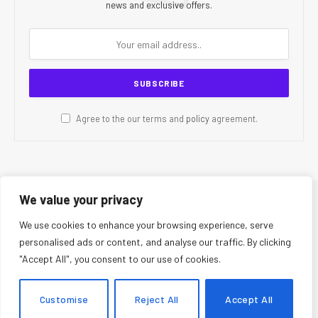
news and exclusive offers.
Agree to the our terms and
policy
agreement.
We value your privacy
© 2026 CR Today. All Rights Reserved.
We use cookies to enhance your browsing experience, serve
personalised ads or content, and analyse our traffic. By clicking
About Us
Editorial Team
Contact Us
Privacy Policy
"Accept All", you consent to our use of cookies.
Terms and Conditions
Disclaimer
Editorial Policy
Corrections Policy
Fact-Checking Policy
Ethics Policy
Customise
Reject All
Accept All
AI Usage Policy