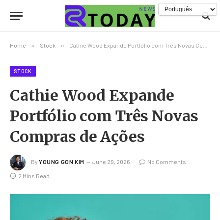
Home
»
Stock
»
Cathie Wood Expande Portfólio com Três Novas Compras de Ações
STOCK
Cathie Wood Expande
Portfólio com Três Novas
Compras de Ações
By
YOUNG GON KIM
June 29, 2026
No Comments
2 Mins Read