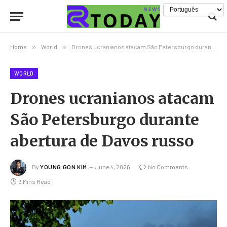
Home
»
World
»
Drones ucranianos atacam São Petersburgo durante abertura de Davos russo
WORLD
Drones ucranianos atacam
São Petersburgo durante
abertura de Davos russo
By
YOUNG GON KIM
June 4, 2026
No Comments
3 Mins Read