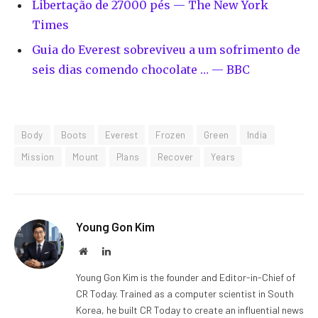
Libertação de 27000 pés — The New York
Times
Guia do Everest sobreviveu a um sofrimento de
seis dias comendo chocolate … — BBC
Body
Boots
Everest
Frozen
Green
India
Mission
Mount
Plans
Recover
Years
Young Gon Kim
Website
LinkedIn
Young Gon Kim is the founder and Editor-in-Chief of
CR Today. Trained as a computer scientist in South
Korea, he built CR Today to create an influential news