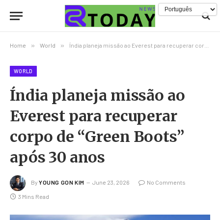
Home
»
World
»
Índia planeja missão ao Everest para recuperar corpo de “Green Boots” após 30 anos
WORLD
Índia planeja missão ao
Everest para recuperar
corpo de “Green Boots”
após 30 anos
By
YOUNG GON KIM
June 23, 2026
No Comments
3 Mins Read