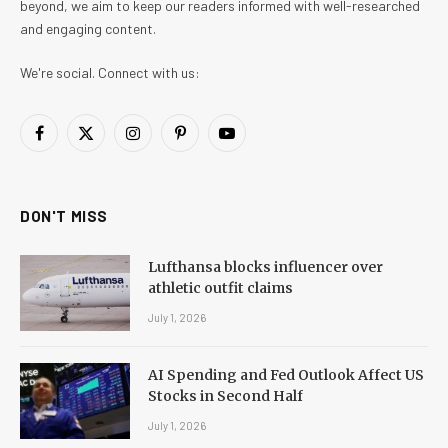
beyond, we aim to keep our readers informed with well-researched
and engaging content.
We're social. Connect with us:
Facebook
X
Instagram
Pinterest
YouTube
(Twitter)
DON'T MISS
Lufthansa blocks influencer over
athletic outfit claims
July 1, 2026
AI Spending and Fed Outlook Affect US
Stocks in Second Half
July 1, 2026