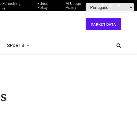
ct-Checking
Ethics
AI Usage
licy
Policy
Policy
Facebook
X
Instagram
(Twitter)
MARKET DATA
SPORTS
as