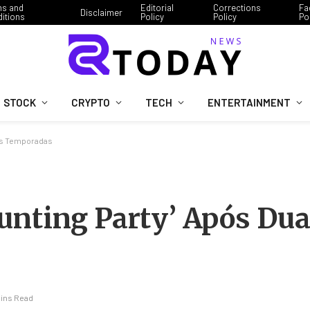
ms and
Editorial
Corrections
Fa
Disclaimer
itions
Policy
Policy
Po
STOCK
CRYPTO
TECH
ENTERTAINMENT
as Temporadas
unting Party’ Após Du
Mins Read