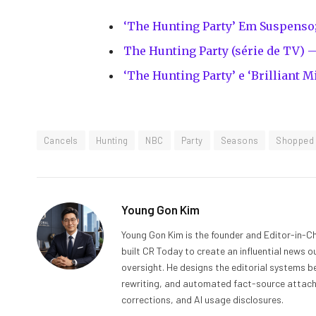
‘The Hunting Party’ Em Suspenso
The Hunting Party (série de TV) 
‘The Hunting Party’ e ‘Brilliant 
Cancels
Hunting
NBC
Party
Seasons
Shopped
Young Gon Kim
Young Gon Kim is the founder and Editor-in-Ch
built CR Today to create an influential news 
oversight. He designs the editorial systems be
rewriting, and automated fact-source attachme
corrections, and AI usage disclosures.