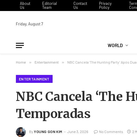
About
Editorial
Contact
Privacy
Ter
Us
Team
Us
Policy
Cond
Friday, August 7
WORLD
Home
»
Entertainment
»
NBC Cancela ‘The Hunting Party’ Após Du
ENTERTAINMENT
NBC Cancela ‘The H
Temporadas
By
YOUNG GON KIM
June 3, 2026
No Comments
2 