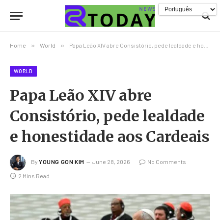
Home
»
World
»
Papa Leão XIV abre Consistório, pede lealdade e honestidade aos Cardeais
WORLD
Papa Leão XIV abre
Consistório, pede lealdade
e honestidade aos Cardeais
By
YOUNG GON KIM
June 28, 2026
No Comments
2 Mins Read