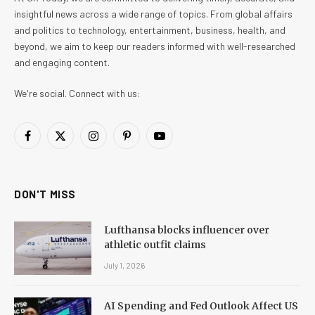
insightful news across a wide range of topics. From global affairs
and politics to technology, entertainment, business, health, and
beyond, we aim to keep our readers informed with well-researched
and engaging content.
We're social. Connect with us:
Facebook
X
Instagram
Pinterest
YouTube
(Twitter)
DON'T MISS
Lufthansa blocks influencer over
athletic outfit claims
July 1, 2026
AI Spending and Fed Outlook Affect US