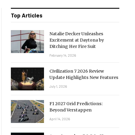
Top Articles
Natalie Decker Unleashes
Excitement at Daytona by
Ditching Her Fire Suit
February 14, 2026
Civilization 7 2026 Review
Update Highlights New Features
July 1, 2026
F1 2027 Grid Predictions:
Beyond Verstappen
April 14, 2026