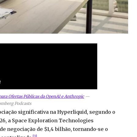
para Ofertas Públicas da OpenAI e Anthropic
—
omberg Podcasts
iação significativa na Hyperliquid, segundo o
026, a Space Exploration Technologies
 negociação de $1,4 bilhão, tornando-se o
[3]