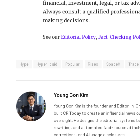
financial, investment, legal, or tax ad
Always consult a qualified profession
making decisions.
See our
Editorial Policy
,
Fact-Checking Pol
Hype
Hyperliquid
Popular
Rises
SpaceX
Trade
Young Gon Kim
Young Gon Kim is the founder and Editor-in-Ch
built CR Today to create an influential news 
oversight. He designs the editorial systems be
rewriting, and automated fact-source attachme
corrections, and AI usage disclosures.