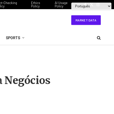
ct-Checking
Ethics
AI Usage
licy
Policy
Policy
Facebook
X
Instagram
(Twitter)
MARKET DATA
SPORTS
a Negócios