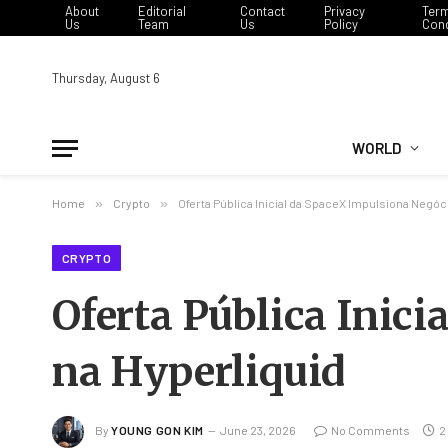
About
Editorial
Contact
Privacy
Ter
Us
Team
Us
Policy
Cond
Thursday, August 6
WORLD
Home
»
Crypto
»
Oferta Pública Inicial da SpaceX Impulsiona Negóc
CRYPTO
Oferta Pública Inic
na Hyperliquid
By
YOUNG GON KIM
June 23, 2026
No Comments
2