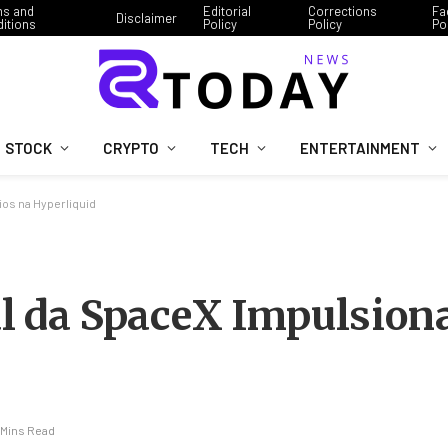
ms and
Editorial
Corrections
Fa
Disclaimer
itions
Policy
Policy
Po
STOCK
CRYPTO
TECH
ENTERTAINMENT
ios na Hyperliquid
ial da SpaceX Impulsion
 Mins Read