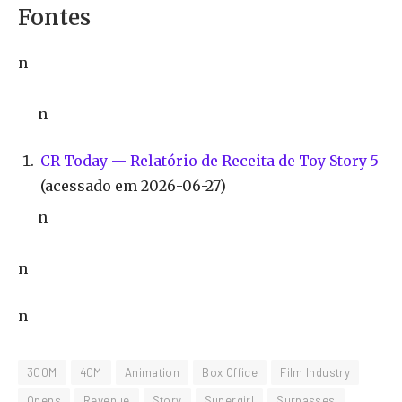
Fontes
n
n
CR Today — Relatório de Receita de Toy Story 5
(acessado em 2026-06-27)
n
n
n
300M
40M
Animation
Box Office
Film Industry
Opens
Revenue
Story
Supergirl
Surpasses