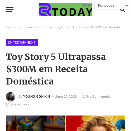
Home
»
Entertainment
»
Toy Story 5 Ultrapassa $300M em Receita Doméstica
ENTERTAINMENT
Toy Story 5 Ultrapassa
$300M em Receita
Doméstica
By
YOUNG GON KIM
June 27, 2026
No Comments
2 Mins Read