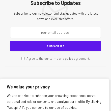
Subscribe to Updates
Subscribe to our newsletter and stay updated with the latest
news and exclusive offers.
Agree to the our terms and
policy
agreement.
We value your privacy
© 2026 CR Today. All Rights Reserved.
We use cookies to enhance your browsing experience, serve
personalised ads or content, and analyse our traffic. By clicking
About Us
Editorial Team
Contact Us
Privacy Policy
"Accept All", you consent to our use of cookies.
Terms and Conditions
Disclaimer
Editorial Policy