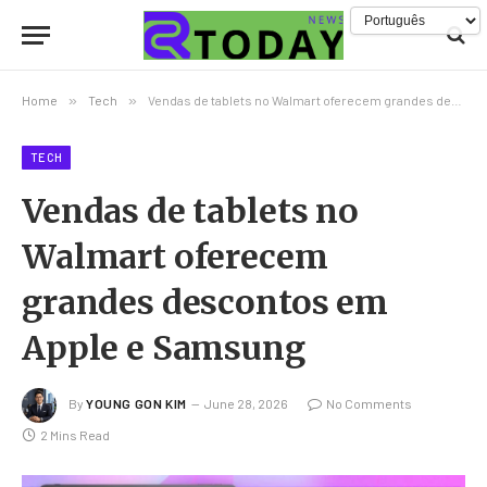
Home
»
Tech
»
Vendas de tablets no Walmart oferecem grandes descontos em Apple e Samsung
TECH
Vendas de tablets no
Walmart oferecem
grandes descontos em
Apple e Samsung
By
YOUNG GON KIM
June 28, 2026
No Comments
2 Mins Read