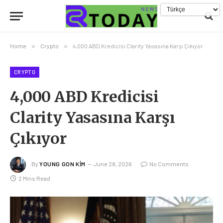
Home
»
Crypto
»
4,000 ABD Kredicisi Clarity Yasasına Karşı Çıkıyor
CRYPTO
4,000 ABD Kredicisi
Clarity Yasasına Karşı
Çıkıyor
By
YOUNG GON KIM
June 28, 2026
No Comments
2 Mins Read