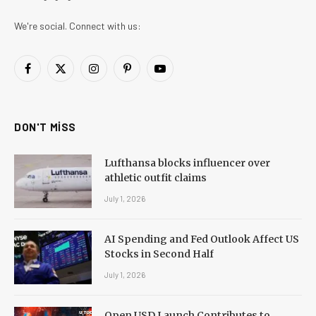
We're social. Connect with us:
Facebook
X
Instagram
Pinterest
YouTube
(Twitter)
DON'T MISS
Lufthansa blocks influencer over
athletic outfit claims
July 1, 2026
AI Spending and Fed Outlook Affect US
Stocks in Second Half
July 1, 2026
Open USD Launch Contributes to