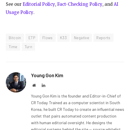
See our
Editorial Policy
,
Fact-Checking Policy
, and
AI
Usage Policy
.
Bitcoin
ETP
Flows
K33
Negative
Reports
Time
Turn
Young Gon Kim
Website
LinkedIn
Young Gon Kim is the founder and Editor-in-Chief of
CR Today. Trained as a computer scientist in South
Korea, he built CR Today to create an influential news
outlet that pairs automated content production
with human editorial oversight. He designs the
editorial systems behind the site — source whitelist