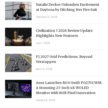
Natalie Decker Unleashes Excitement
at Daytona by Ditching Her Fire Suit
February 14, 2026
Civilization 7 2026 Review Update
Highlights New Features
July 1, 2026
F1 2027 Grid Predictions: Beyond
Verstappen
April 14, 2026
Asus Launches ROG Swift PG27UCWM:
A Stunning 27-Inch 4K WOLED
Monitor with RGB Pixel Innovation
January 6, 2026