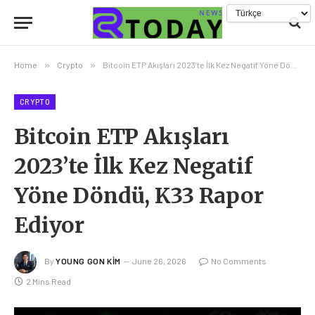
Home
»
Crypto
»
Bitcoin ETP Akışları 2023’te İlk Kez Negatif Yöne Döndü, K33 Rapor Ediyor
CRYPTO
Bitcoin ETP Akışları
2023’te İlk Kez Negatif
Yöne Döndü, K33 Rapor
Ediyor
By
YOUNG GON KIM
June 26, 2026
No Comments
2 Mins Read