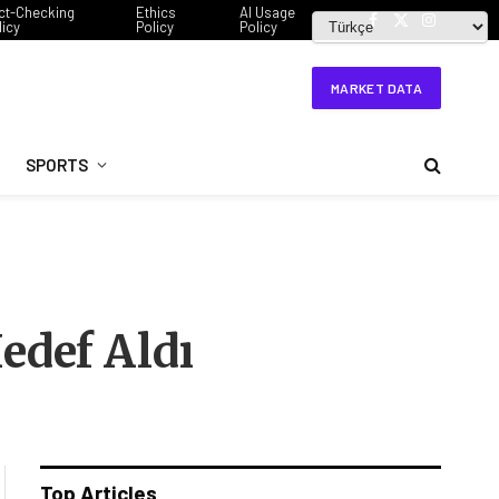
ct-Checking
Ethics
AI Usage
licy
Policy
Policy
Facebook
X
Instagram
(Twitter)
MARKET DATA
SPORTS
edef Aldı
Top Articles