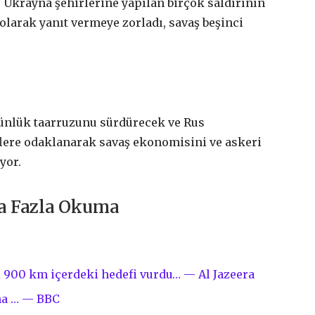
e Ukrayna şehirlerine yapılan birçok saldırının
 olarak yanıt vermeye zorladı, savaş beşinci
ünlük taarruzunu sürdürecek ve Rus
flere odaklanarak savaş ekonomisini ve askeri
yor.
ha Fazla Okuma
 900 km içerdeki hedefi vurdu… — Al Jazeera
yna … — BBC