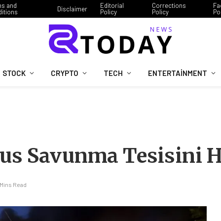
ms and
Editorial
Corrections
Fa
Disclaimer
itions
Policy
Policy
Po
STOCK
CRYPTO
TECH
ENTERTAINMENT
ı
us Savunma Tesisini H
 Mins Read