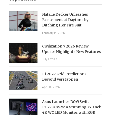
Natalie Decker Unleashes
Excitement at Daytona by
Ditching Her Fire Suit
February 14, 2026
Civilization 7 2026 Review
Update Highlights New Features
July 1, 2026
F1 2027 Grid Predictions:
Beyond Verstappen
April 14, 2026
Asus Launches ROG Swift
PG27UCWM: A Stunning 27-Inch
4K WOLED Monitor with RGB