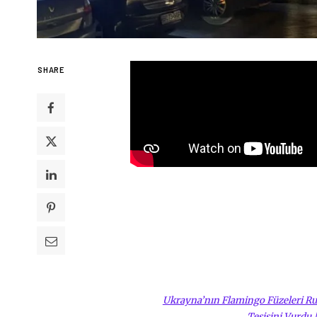
SHARE
Ukrayna’nın Flamingo Füzeleri Rusy
Tesisini Vurdu 