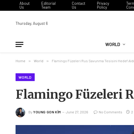
About
Editorial
Contact
Privacy
Ter
Us
Team
Us
Policy
Cond
Thursday, August 6
WORLD
Home
»
World
»
Flamingo Füzeleri Rus Savunma Tesisini Hedef Ald
WORLD
Flamingo Füzeleri R
By
YOUNG GON KIM
June 27, 2026
No Comments
2