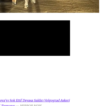
a’yı Şok Etti! Devasa Saldırı Volgograd Askeri
| Tırmanış
—
MIRROR NOW