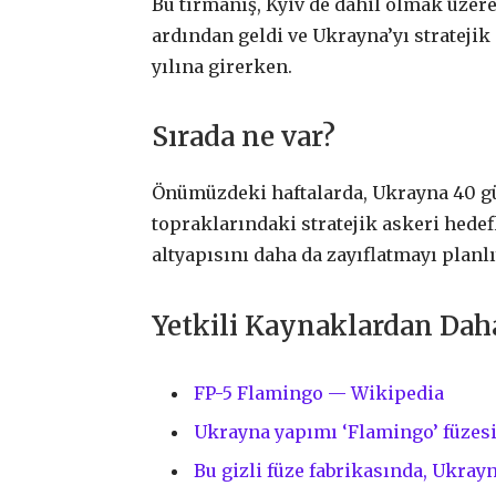
Bu tırmanış, Kyiv de dahil olmak üzer
ardından geldi ve Ukrayna’yı stratejik
yılına girerken.
Sırada ne var?
Önümüzdeki haftalarda, Ukrayna 40 g
topraklarındaki stratejik askeri hede
altyapısını daha da zayıflatmayı planlı
Yetkili Kaynaklardan Da
FP-5 Flamingo — Wikipedia
Ukrayna yapımı ‘Flamingo’ füzesi
Bu gizli füze fabrikasında, Ukra