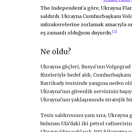
The Independent’a göre, Ukrayna Flami
saldırdı. Ukrayna Cumhurbaşkanı Volo
müzakerelerine zorlamak amacıyla on
[2]
eş zamanlı olduğunu duyurdu.
Ne oldu?
Ukrayna güçleri, Rusya’nın Volgograd 
füzeleriyle hedef aldı, Cumhurbaşkanı 
Barrikady tesisinde yangına neden ol
Ukrayna’nın güvenlik servisinin başıyl
Ukrayna’nın yaklaşımında stratejik bi
Tesis saldırısının yanı sıra, Ukrayna 
bulunan Ufa’daki iki petrol rafinerisine
Ukrayna’dan yaklaşık 300 kilometre u