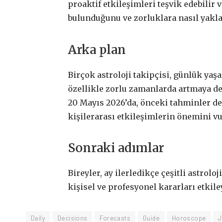
proaktif etkileşimleri teşvik edebilir 
bulunduğunu ve zorluklara nasıl yaklaş
Arka plan
Birçok astroloji takipçisi, günlük yaş
özellikle zorlu zamanlarda artmaya dev
20 Mayıs 2026’da, önceki tahminler de 
kişilerarası etkileşimlerin önemini vu
Sonraki adımlar
Bireyler, ay ilerledikçe çeşitli astro
kişisel ve profesyonel kararları etkile
Daily
Decisions
Forecasts
Guide
Horoscope
J