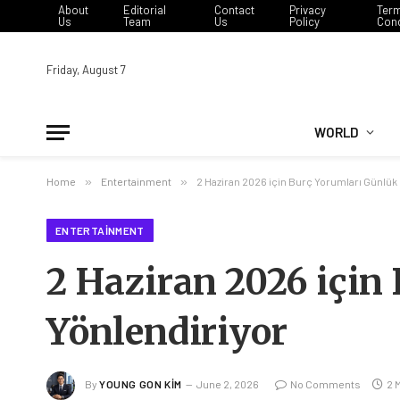
About
Editorial
Contact
Privacy
Ter
Us
Team
Us
Policy
Cond
Friday, August 7
WORLD
Home
»
Entertainment
»
2 Haziran 2026 için Burç Yorumları Günlük 
ENTERTAINMENT
2 Haziran 2026 için
Yönlendiriyor
By
YOUNG GON KIM
June 2, 2026
No Comments
2 