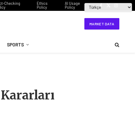
ct-Checking
Ethics
AI Usage
licy
Policy
Policy
Facebook
X
Instagram
(Twitter)
MARKET DATA
SPORTS
Kararları