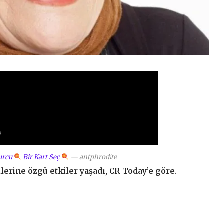
Burcu
Bir Kart Seç
—
antphrodite
ilerine özgü etkiler yaşadı, CR Today’e göre.