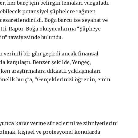
r, her burç için belirgin temaları vurguladı.
elebilecek potansiyel şüphelere rağmen
saretlendirildi. Boğa burcu ise seyahat ve
ssetti. Rapor, Boğa okuyucularına “Şüpheye
in” tavsiyesinde bulundu.
en verimli bir gün geçirdi ancak finansal
a karşılaştı. Benzer şekilde, Yengeç,
rken araştırmalara dikkatli yaklaşmaları
nelik burçta, “Gerçeklerinizi öğrenin, emin
oyunca karar verme süreçlerini ve zihniyetlerini
 olmak, kişisel ve profesyonel konularda